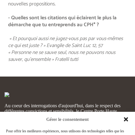
nouvelles propositions.
- Quelles sont les citations qui éclairent le plus la 
démarche que tu entreprends au CPH* ?
« Et pourquoi aussi ne jugez-vous pas par vous-mêmes 
ce qui est juste ? » Evangile de Saint Luc 12, 57
« Personne ne se sauve seul, nous ne pouvons nous 
sauver, qu’ensemble » Fratelli tutti
Au coeur des interrogations d'aujourd'hui, dans le respect des
différentes convictions et sensibilités, le Centre Porte Haute
voudrait participer au développement de tous et de chacun.
Gérer le consentement
CONTACT
Écrivez-nous
Pour offrir les meilleures expériences, nous utilisons des technologies telles que les