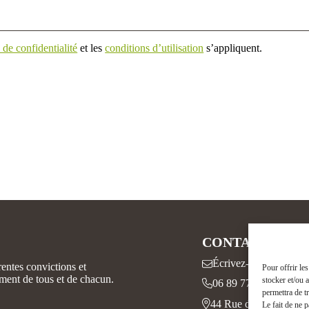
 de confidentialité
et les
conditions d’utilisation
s’appliquent.
CONTACT
Écrivez-nous
rentes convictions et
Pour offrir le
ement de tous et de chacun.
stocker et/ou 
06 89 77 22 46
permettra de t
44 Rue des Franciscai
Le fait de ne 