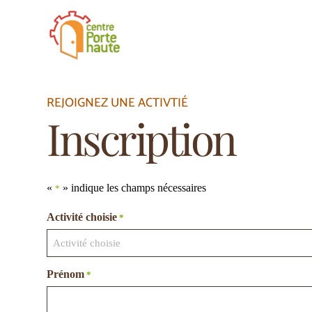
P
a
s
s
e
r
a
REJOIGNEZ UNE ACTIVTIÉ
u
c
Inscription
o
n
t
e
n
«
» indique les champs nécessaires
u
*
Activité choisie
*
Prénom
*