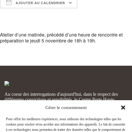
AJOUTER AU CALENDRIER
Télécharger ICS
Calendrier Google
Atelier d’une matinée, précédé d’une heure de rencontre et
préparation le jeudi 5 novembre de 18h à 19h.
Au coeur des interrogations d'aujourd'hui, dans le respect des
différentes convictions et sensibilités, le Centre Porte Haute
voudrait participer au développement de tous et de chacun.
Gérer le consentement
CONTACT
Écrivez-nous
Pour offrir les meilleures expériences, nous utilisons des technologies telles que les
cookies pour stocker et/ou accéder aux informations des appareils. Le fait de consentir
06 89 77 22 46
à ces technologies nous permettra de traiter des données telles que le comportement de