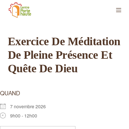
P
a
s
s
e
r
a
Exercice De Méditation
u
c
De Pleine Présence Et
o
n
t
Quête De Dieu
e
n
u
QUAND
7 novembre 2026
9h00 - 12h00