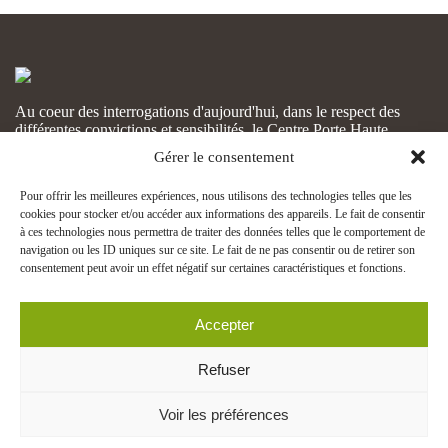
Au coeur des interrogations d'aujourd'hui, dans le respect des
différentes convictions et sensibilités, le Centre Porte Haute
voudrait participer au développement de tous et de chacun.
Gérer le consentement
CONTACT
Écrivez-nous
Pour offrir les meilleures expériences, nous utilisons des technologies telles que les
cookies pour stocker et/ou accéder aux informations des appareils. Le fait de consentir
06 89 77 22 46
à ces technologies nous permettra de traiter des données telles que le comportement de
navigation ou les ID uniques sur ce site. Le fait de ne pas consentir ou de retirer son
44 Rue des Franciscains
consentement peut avoir un effet négatif sur certaines caractéristiques et fonctions.
68100, MULHOUSE
INFORMATIONS LEGALES
Accepter
Mentions légales
Politique de cookies
Refuser
Site développé par
Voir les préférences
TOUS DROITS RÉSERVÉS ©