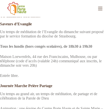
P
Pour vivre en Eglise
a
s
Un dimanche autrement
s
e
Saveurs d’Evangile
r
a
Un temps de méditation de l’Evangile du dimanche suivant proposé
u
par le service formation du diocèse de Strasbourg.
c
o
Tous les lundis (hors congés scolaires), de 18h30 à 19h30
n
t
Maison Loewenfels, 44 rue des Franciscains, Mulhouse, ou par
e
téléphone (code d’accès (valable 24h) communiqué aux inscrits, le
n
dimanche soir vers 20h)
u
Entrée libre.
Journée Marche Prière Partage
Un temps au grand air, un temps de méditation, de partage et de
célébration de la Parole de Dieu
Animation : une équipe du Centre Porte Haute et de Sainte Marie –