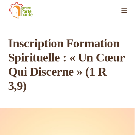
P
a
s
s
e
r
a
Inscription Formation
u
c
Spirituelle : « Un Cœur
o
n
t
Qui Discerne » (1 R
e
n
u
3,9)