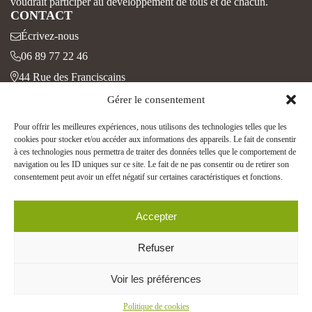
voudrait participer au développement de tous et de chacun.
CONTACT
Écrivez-nous
06 89 77 22 46
44 Rue des Franciscains
68100, MULHOUSE
Gérer le consentement
INFORMATIONS LEGALES
Pour offrir les meilleures expériences, nous utilisons des technologies telles que les
Mentions légales
cookies pour stocker et/ou accéder aux informations des appareils. Le fait de consentir
Politique de cookies
à ces technologies nous permettra de traiter des données telles que le comportement de
navigation ou les ID uniques sur ce site. Le fait de ne pas consentir ou de retirer son
consentement peut avoir un effet négatif sur certaines caractéristiques et fonctions.
Site développé par
TOUS DROITS RÉSERVÉS ©
Centre Porte Haute 2026
Accepter
Refuser
Voir les préférences
Politique de cookies